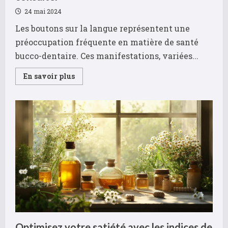
24 mai 2024
Les boutons sur la langue représentent une
préoccupation fréquente en matière de santé
bucco-dentaire. Ces manifestations, variées...
Read
En savoir plus
more
about
Bouton
sur
la
langue
:
est-
ce
grave
?
Les
signaux
d’alerte
qui
doivent
vous
faire
consulter
Optimisez votre satiété avec les indices de