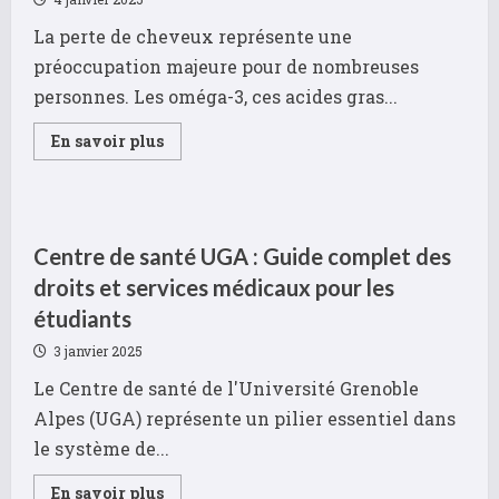
La perte de cheveux représente une
préoccupation majeure pour de nombreuses
personnes. Les oméga-3, ces acides gras...
Read
En savoir plus
more
about
Les
omega-
3
:
le
Centre de santé UGA : Guide complet des
secret
naturel
droits et services médicaux pour les
pour
stopper
étudiants
la
chute
3 janvier 2025
des
cheveux
Le Centre de santé de l'Université Grenoble
Alpes (UGA) représente un pilier essentiel dans
le système de...
Read
En savoir plus