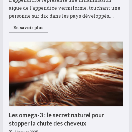
aiguë de l’appendice vermiforme, touchant une
personne sur dix dans les pays développés....
Read
En savoir plus
more
about
L’appendicite
à
la
loupe
:
les
examens
d’imagerie
qui
confirment
le
diagnostic
Les omega-3 : le secret naturel pour
stopper la chute des cheveux
4 janvier 2025