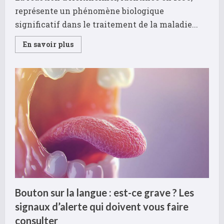
représente un phénomène biologique
significatif dans le traitement de la maladie...
Read
En savoir plus
more
about
L’impact
de
la
réaction
d’Herxheimer
:
intensité
et
durée
dans
le
parcours
Lyme
Bouton sur la langue : est-ce grave ? Les
signaux d’alerte qui doivent vous faire
consulter