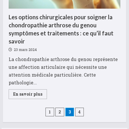
maison
Les options chirurgicales pour soigner la
chondropathie arthrose du genou
symptômes et traitements : ce qu’il faut
savoir
23 mars 2024
La chondropathie arthrose du genou représente
une affection articulaire qui nécessite une
attention médicale particulière. Cette
pathologie...
Read
En savoir plus
more
about
Les
options
Pagination
1
2
3
4
chirurgicales
pour
soigner
des
la