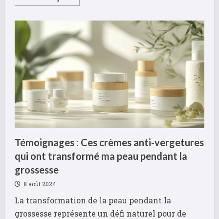
more
about
Centre
de
santé
UGA
:
Guide
complet
des
droits
et
services
médicaux
pour
les
étudiants
Témoignages : Ces crèmes anti-vergetures
qui ont transformé ma peau pendant la
grossesse
8 août 2024
La transformation de la peau pendant la
grossesse représente un défi naturel pour de