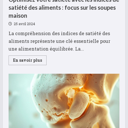
satiété des aliments : focus sur les soupes
maison
25 avril 2024
La compréhension des indices de satiété des
aliments représente une clé essentielle pour
une alimentation équilibrée. La...
Read
En savoir plus
more
about
Optimisez
votre
satiété
avec
les
indices
de
satiété
des
aliments
:
focus
sur
les
soupes