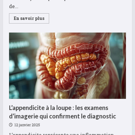
kg
de...
(3
pipettes)
Read
En savoir plus
more
about
Perte
de
poids
après
arrêt
antidépresseurs
:
mon
témoignage
et
mes
conseils
pour
réussir
L’appendicite à la loupe : les examens
d’imagerie qui confirment le diagnostic
12 janvier 2025
L’appendicite représente une inflammation