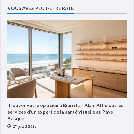
chondropathie
arthrose
publications
VOUS AVEZ PEUT-ÊTRE RATÉ
du
genou
symptômes
et
traitements
:
ce
qu’il
faut
savoir
Trouver votre opticien à Biarritz – Alain Afflelou : les
services d’un expert de la santé visuelle au Pays
Basque
27 juillet 2026