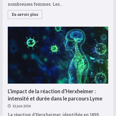
nombreuses femmes. Les...
Read
En savoir plus
more
about
Témoignages
:
Ces
crèmes
anti-
vergetures
qui
ont
transformé
ma
peau
pendant
la
grossesse
L’impact de la réaction d’Herxheimer :
intensité et durée dans le parcours Lyme
22 juin 2024
La réaction d’Herxheimer, identifiée en 1895,