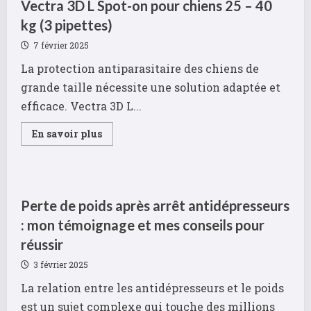
Vectra 3D L Spot-on pour chiens 25 – 40
kg (3 pipettes)
7 février 2025
La protection antiparasitaire des chiens de
grande taille nécessite une solution adaptée et
efficace. Vectra 3D L...
Read
En savoir plus
more
about
Planning
antiparasitaire
:
La
routine
Perte de poids après arrêt antidépresseurs
avec
Vectra
: mon témoignage et mes conseils pour
3D
L
réussir
Spot-
on
3 février 2025
pour
chiens
La relation entre les antidépresseurs et le poids
25
–
est un sujet complexe qui touche des millions
40