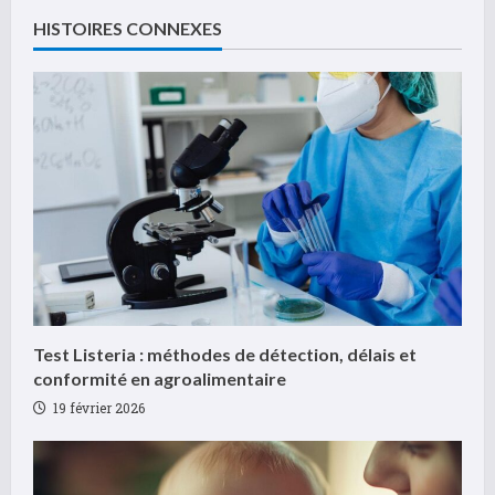
o
HISTOIRES CONNEXES
n
t
i
n
u
e
R
Test Listeria : méthodes de détection, délais et
e
conformité en agroalimentaire
19 février 2026
a
d