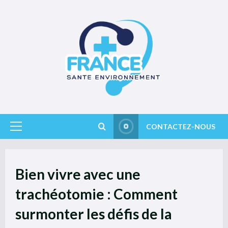
Skip
to
content
CONTACTEZ-NOUS
Primary
Menu
Bien vivre avec une
trachéotomie : Comment
surmonter les défis de la