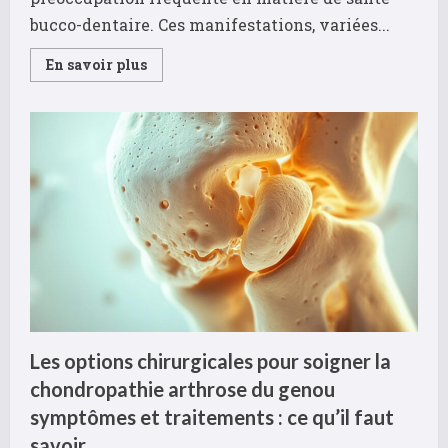
bucco-dentaire. Ces manifestations, variées...
Read
En savoir plus
more
about
Bouton
sur
la
langue
:
est-
ce
grave
?
Les
signaux
d’alerte
qui
doivent
vous
faire
consulter
Les options chirurgicales pour soigner la
chondropathie arthrose du genou
symptômes et traitements : ce qu’il faut
savoir