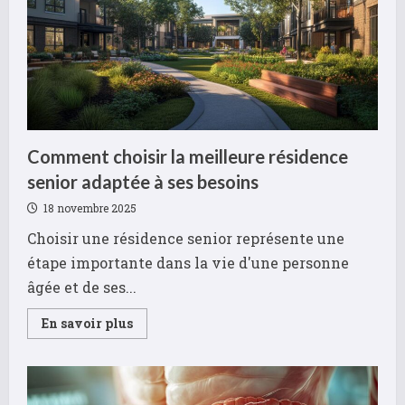
Comment choisir la meilleure résidence
senior adaptée à ses besoins
18 novembre 2025
Choisir une résidence senior représente une
étape importante dans la vie d'une personne
âgée et de ses...
Read
En savoir plus
more
about
Comment
choisir
la
meilleure