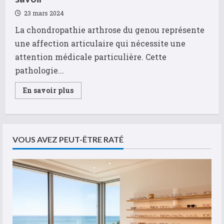
23 mars 2024
La chondropathie arthrose du genou représente
une affection articulaire qui nécessite une
attention médicale particulière. Cette
pathologie...
Read
En savoir plus
more
about
Les
options
chirurgicales
pour
soigner
VOUS AVEZ PEUT-ÊTRE RATÉ
la
chondropathie
arthrose
du
genou
symptômes
et
traitements
:
ce
qu’il
faut