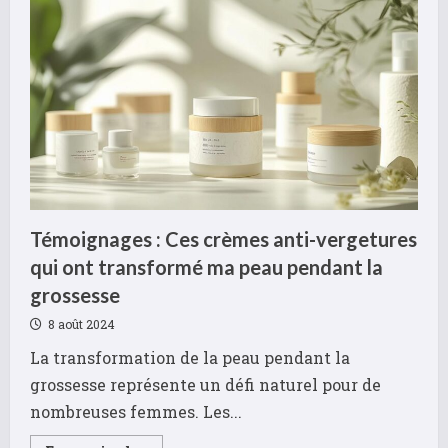
la
loupe
:
les
examens
d’imagerie
qui
confirment
le
diagnostic
Témoignages : Ces crèmes anti-vergetures
qui ont transformé ma peau pendant la
grossesse
8 août 2024
La transformation de la peau pendant la
grossesse représente un défi naturel pour de
nombreuses femmes. Les...