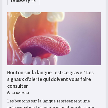
Read
En savoir plus
more
about
Témoignages
:
Ces
crèmes
anti-
vergetures
qui
ont
transformé
ma
peau
pendant
la
grossesse
Bouton sur la langue : est-ce grave ? Les
signaux d’alerte qui doivent vous faire
consulter
24 mai 2024
Les boutons sur la langue représentent une
préoccupation fréquente en matière de santé