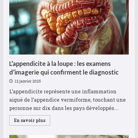
résidence
senior
adaptée
à
ses
besoins
L’appendicite à la loupe : les examens
d’imagerie qui confirment le diagnostic
12 janvier 2025
L’appendicite représente une inflammation
aiguë de l’appendice vermiforme, touchant une
personne sur dix dans les pays développés....
Read
En savoir plus
more
about
L’appendicite
à