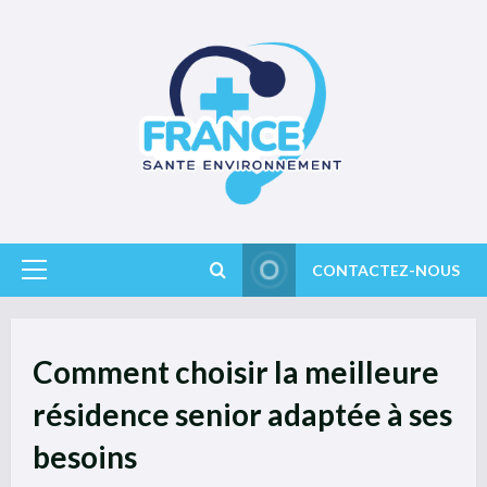
Skip
to
content
CONTACTEZ-NOUS
Primary
Menu
Comment choisir la meilleure
résidence senior adaptée à ses
besoins