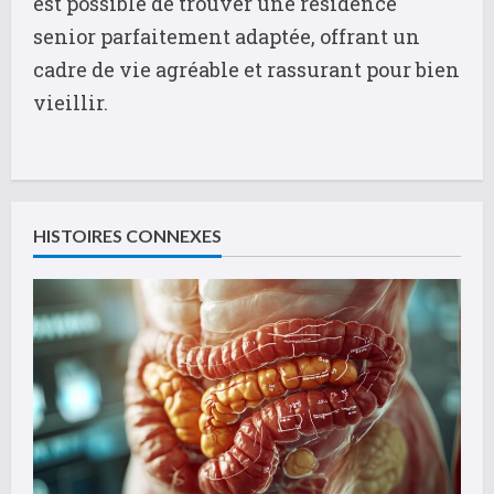
est possible de trouver une résidence
senior parfaitement adaptée, offrant un
cadre de vie agréable et rassurant pour bien
vieillir.
C
o
HISTOIRES CONNEXES
n
t
i
n
u
e