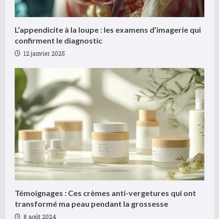
R
L’appendicite à la loupe : les examens d’imagerie qui
e
confirment le diagnostic
12 janvier 2025
a
d
i
n
g
Témoignages : Ces crèmes anti-vergetures qui ont
transformé ma peau pendant la grossesse
8 août 2024