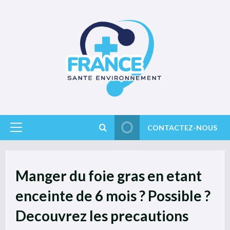
Skip
to
content
CONTACTEZ-NOUS
Primary
Menu
Manger du foie gras en etant
enceinte de 6 mois ? Possible ?
Decouvrez les precautions