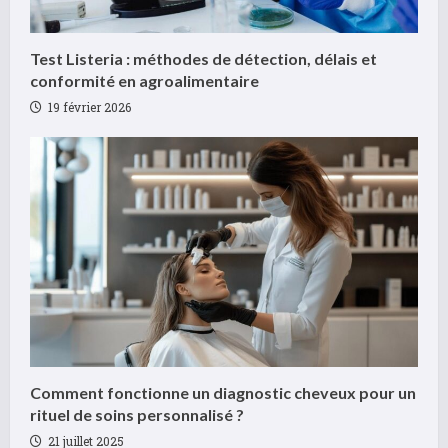
R
Test Listeria : méthodes de détection, délais et
e
conformité en agroalimentaire
19 février 2026
a
d
i
n
g
Comment fonctionne un diagnostic cheveux pour un
rituel de soins personnalisé ?
21 juillet 2025