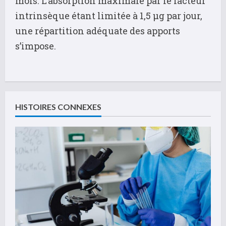
mois. L’absorption maximale par le facteur
intrinsèque étant limitée à 1,5 µg par jour,
une répartition adéquate des apports
s’impose.
C
o
HISTOIRES CONNEXES
n
t
i
n
u
e