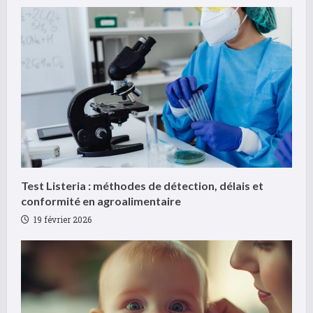
t
i
n
u
e
R
Test Listeria : méthodes de détection, délais et
e
conformité en agroalimentaire
19 février 2026
a
d
i